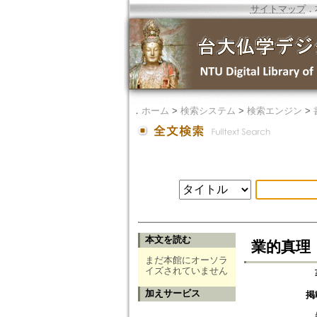
サイトマップ
．
．
ホーム
>
検索システム
>
検索エンジン
>
本文を読む
業的真理
まだ本館にオーソラ
イズされていません
加えサービス
掲