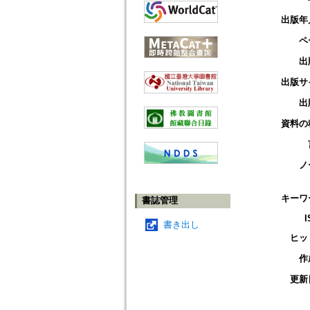
出版年
ペ
出
出版サ
出
資料の
ノ
キーワ
書誌管理
I
書き出し
ヒッ
作
更新