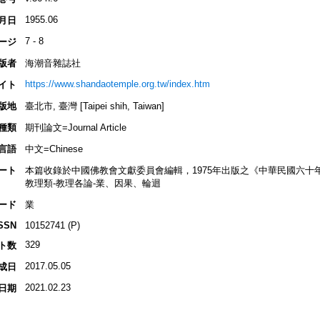
1955.06
月日
7 - 8
ージ
版者
海潮音雜誌社
https://www.shandaotemple.org.tw/index.htm
イト
版地
臺北市, 臺灣 [Taipei shih, Taiwan]
種類
期刊論文=Journal Article
言語
中文=Chinese
ート
本篇收錄於中國佛教會文獻委員會編輯，1975年出版之《中華民國六十
教理類-教理各論-業、因果、輪迴
ード
業
SSN
10152741 (P)
329
ト数
2017.05.05
成日
2021.02.23
日期