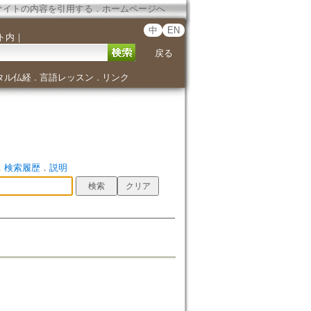
サイトの内容を引用する
．
ホームページへ
中
EN
ト内
｜
戻る
タル仏経
言語レッスン
リンク
．
．
．
検索履歴
．
説明