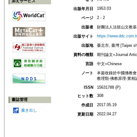
加えサービス
1953.03
出版年月日
2 - 2
ページ
出版者
財團法人法鼓山文教基
https://www.ddc.com.t
出版サイト
出版地
臺北市, 臺灣 [Taipei shi
資料の種類
期刊論文=Journal Artic
言語
中文=Chinese
ノート
本篇收錄於中國佛教會
教理類-佛教原理-實相
ISSN
15631788 (P)
308
ヒット数
書誌管理
2017.05.19
作成日
書き出し
2022.04.27
更新日期