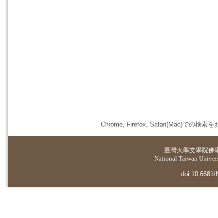
Chrome, Firefox, Safari(
臺灣大學
文學院佛
National Taiwan Universi
doi:10.6681