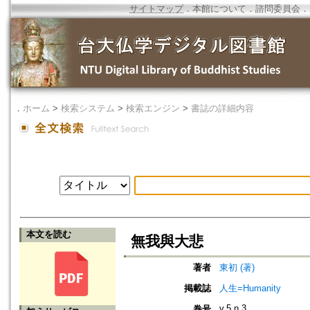
サイトマップ
．
本館について
．
諮問委員会
．
．
ホーム
>
検索システム
>
検索エンジン
>
書誌の詳細内容
本文を読む
無我與大悲
著者
東初 (著)
掲載誌
人生=Humanity
v.5 n.3
巻号