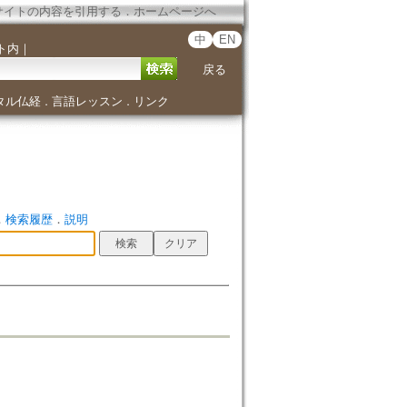
サイトの内容を引用する
．
ホームページへ
中
EN
ト内
｜
戻る
タル仏経
言語レッスン
リンク
．
．
．
検索履歴
．
説明