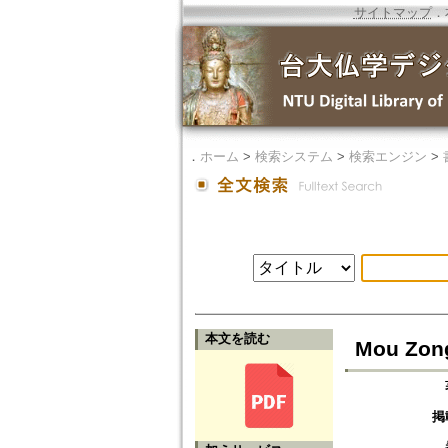
サイトマップ
．
．
ホーム
>
検索システム
>
検索エンジン
>
本文を読む
Mou Zon
掲