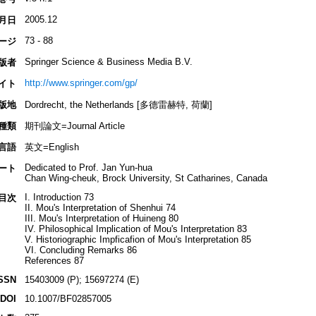
2005.12
月日
73 - 88
ージ
Springer Science & Business Media B.V.
版者
http://www.springer.com/gp/
イト
版地
Dordrecht, the Netherlands [多德雷赫特, 荷蘭]
種類
期刊論文=Journal Article
言語
英文=English
Dedicated to Prof. Jan Yun-hua
ート
Chan Wing-cheuk, Brock University, St Catharines, Canada
I. Introduction 73
目次
II. Mou's Interpretation of Shenhui 74
III. Mou's Interpretation of Huineng 80
IV. Philosophical Implication of Mou's Interpretation 83
V. Historiographic Impficafion of Mou's Interpretation 85
VI. Concluding Remarks 86
References 87
SSN
15403009 (P); 15697274 (E)
DOI
10.1007/BF02857005