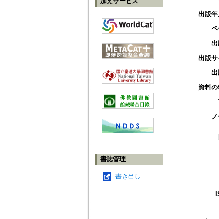
加えサービス
出版年
ペ
出
出版サ
出
資料の
ノ
書誌管理
書き出し
I