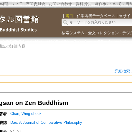
本館について
．
諮問委員会
．
お問い合わせ
．
資料提供
．
著作権について
．
当
｜
書目
｜
仏学著者データベース
｜
当サイ
検索システム
全文コレクション
デジ
．
．
書誌の詳細内容
詳細検索
gsan on Zen Buddhism
Chan, Wing-cheuk
著者
Dao: A Journal of Comparative Philosophy
載誌
v.5 n.1
巻号