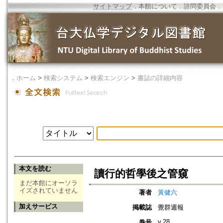
サイトマップ
．
本館について
．
諮問委員会
．
．
ホーム
>
検索システム
>
検索エンジン
>
書誌の詳細内容
本文を読む
讀行的哲學後之管窺
まだ本館にオーソラ
イズされていません
著者
黃健六
加えサービス
掲載誌
覺群週報
v.28
巻号