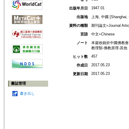
1947.01
出版年月日
出版地
上海, 中國 [Shanghai, 
資料の種類
期刊論文=Journal Artic
言語
中文=Chinese
ノート
本篇收錄於中國佛教會
教理類-佛教原理-其他
457
ヒット数
2017.05.23
作成日
2017.05.23
更新日期
書誌管理
書き出し