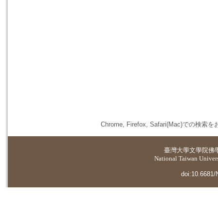
Chrome, Firefox, Safari(
臺灣大學
文學院佛
National Taiwan Universi
doi:10.6681