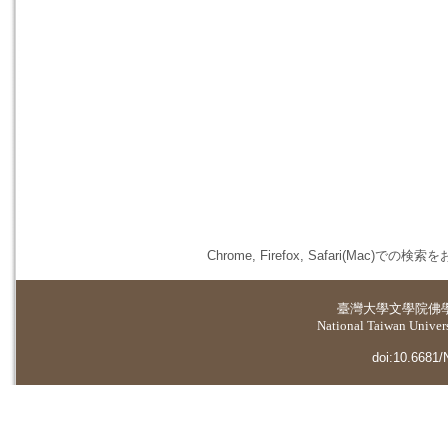
Chrome, Firefox, Safari(
臺灣大學
文學院佛
National Taiwan Universi
doi:10.6681