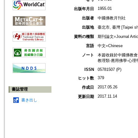
1955.01
出版年月日
出版者
中國佛教月刊社
出版地
臺北市, 臺灣 [Taipei shi
資料の種類
期刊論文=Journal Artic
言語
中文=Chinese
ノート
本篇收錄於中國佛教會
教理類-應用佛學-心理
ISSN
05781507 (P)
379
ヒット数
2017.05.26
作成日
書誌管理
2017.11.14
更新日期
書き出し