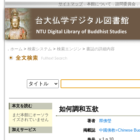
サイトマップ
．
本館について
．
諮問委員会
．
．
ホーム
>
検索システム
>
検索エンジン
>
書誌の詳細内容
本文を読む
如何調和五欲
まだ本館にオーソラ
イズされていません
著者
釋佛瑩
加えサービス
掲載誌
中國佛教=Chinese Budd
v.1 n.10
巻号