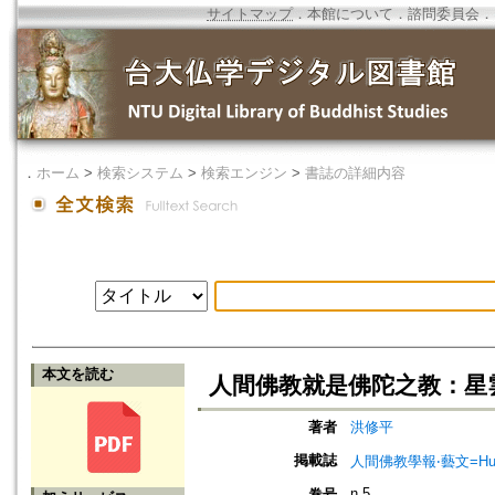
サイトマップ
．
本館について
．
諮問委員会
．
．
ホーム
>
検索システム
>
検索エンジン
>
書誌の詳細内容
本文を読む
人間佛教就是佛陀之教：星
著者
洪修平
掲載誌
人間佛教學報‧藝文=Humanist
n.5
巻号