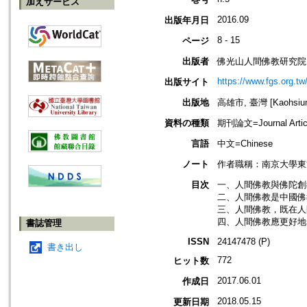
加えサービス
2016.09
出版年月日
8 - 15
ページ
出版者
佛光山人間佛教研究院
https://www.fgs.org.tw
出版サイト
出版地
高雄市, 臺灣 [Kaohsiung
資料の種類
期刊論文=Journal Artic
言語
中文=Chinese
ノート
作者職稱：南京大學東
目次
一、人間佛教與佛陀創
二、人間佛教是中國佛
三、人間佛教，既在人間
四、人間佛教應更好地
書誌管理
ISSN
24147478 (P)
書き出し
772
ヒット数
2017.06.01
作成日
2018.05.15
更新日期