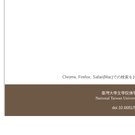
Chrome, Firefox, Safari(
臺灣大學
文學院佛
National Taiwan Universi
doi:10.6681