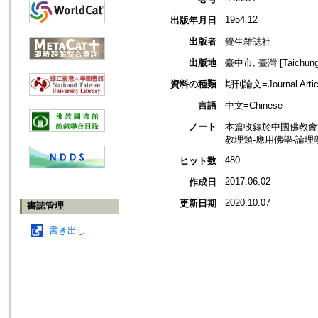
1954.12
出版年月日
出版者
覺生雜誌社
出版地
臺中市, 臺灣 [Taichung s
資料の種類
期刊論文=Journal Artic
言語
中文=Chinese
ノート
本篇收錄於中國佛教會
教理類-應用佛學-論理
480
ヒット数
2017.06.02
作成日
2020.10.07
更新日期
書誌管理
書き出し