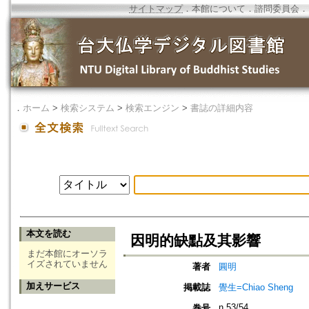
サイトマップ
．
本館について
．
諮問委員会
．
．
ホーム
>
検索システム
>
検索エンジン
>
書誌の詳細内容
本文を読む
因明的缺點及其影響
まだ本館にオーソラ
イズされていません
著者
圓明
加えサービス
掲載誌
覺生=Chiao Sheng
n.53/54
巻号