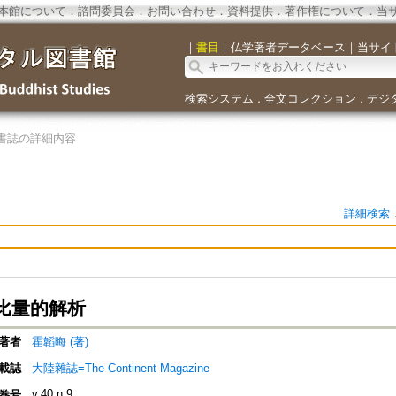
本館について
．
諮問委員会
．
お問い合わせ
．
資料提供
．
著作権について
．
当
｜
書目
｜
仏学著者データベース
｜
当サイ
検索システム
全文コレクション
デジ
．
．
書誌の詳細内容
詳細検索
比量的解析
著者
霍韜晦 (著)
載誌
大陸雜誌=The Continent Magazine
v.40 n.9
巻号