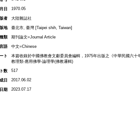
1970.05
月日
版者
大陸雜誌社
版地
臺北市, 臺灣 [Taipei shih, Taiwan]
種類
期刊論文=Journal Article
言語
中文=Chinese
ート
本篇收錄於中國佛教會文獻委員會編輯，1975年出版之《中華民國六十
教理類-應用佛學-論理學(佛教邏輯)
517
ト数
2017.06.02
成日
2023.07.17
日期