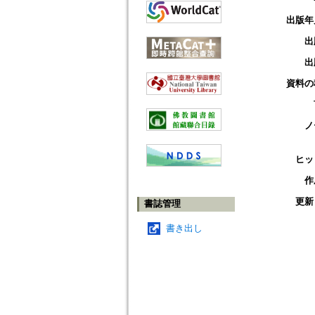
出版年
出
出
資料の
ノ
ヒッ
作
更新
書誌管理
書き出し