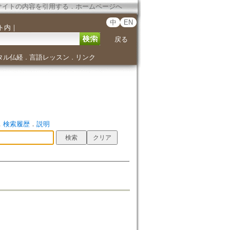
サイトの内容を引用する
．
ホームページへ
中
EN
ト内
｜
戻る
タル仏経
言語レッスン
リンク
．
．
．
検索履歴
．
説明