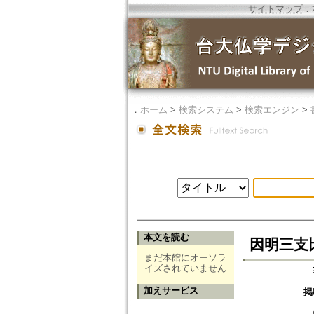
サイトマップ
．
．
ホーム
>
検索システム
>
検索エンジン
>
本文を読む
因明三支
まだ本館にオーソラ
イズされていません
加えサービス
掲