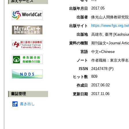
加えサービス
2017.05
出版年月日
出版者
佛光山人間佛教研究院
https://www.fgs.org.tw
出版サイト
出版地
高雄市, 臺灣 [Kaohsiung
資料の種類
期刊論文=Journal Artic
言語
中文=Chinese
ノート
作者職稱：東京大學名
ISSN
24147478 (P)
809
ヒット数
2017.06.02
作成日
書誌管理
2017.11.06
更新日期
書き出し