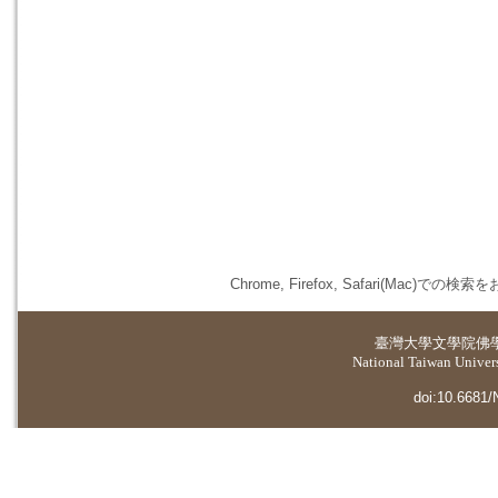
Chrome, Firefox, Safari(
臺灣大學
文學院佛
National Taiwan Universi
doi:10.6681