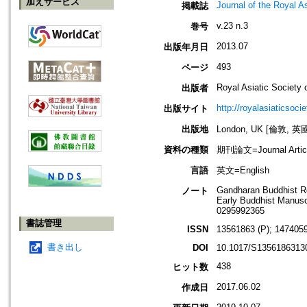
加えサービス
Journal of the Royal A
掲載誌
v.23 n.3
巻号
2013.07
出版年月日
493
ページ
Royal Asiatic Society o
出版者
http://royalasiaticsoci
出版サイト
出版地
London, UK [倫敦, 英
資料の種類
期刊論文=Journal Artic
言語
英文=English
Gandharan Buddhist Re
ノート
Early Buddhist Manusc
0295992365
書誌管理
ISSN
13561863 (P); 1474059
書き出し
DOI
10.1017/S1356186313
438
ヒット数
2017.06.02
作成日