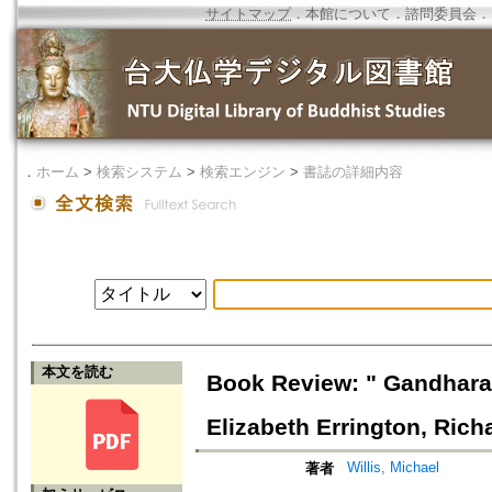
サイトマップ
．
本館について
．
諮問委員会
．
．
ホーム
>
検索システム
>
検索エンジン
>
書誌の詳細内容
本文を読む
Book Review: " Gandhara
Elizabeth Errington, Ric
Willis, Michael
著者