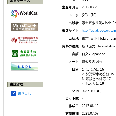
加えサービス
2012.03.25
出版年月日
(20) - (15)
ページ
出版者
淨土宗教學院=Jodo Shu B
http://acad.jodo.or.jp/
出版サイト
出版地
東京, 日本 [Tokyo, Jap
資料の種類
期刊論文=Journal Artic
言語
日文=Japanese
ノート
研究発表 論文
目次
1. はじめに 15
2. 梵語写本の分類 15
3. 蔵訳との対応 17
4. おわりに 19
書誌管理
ISSN
02871165 (P)
書き出し
79
ヒット数
2017.06.12
作成日
2023.07.07
更新日期