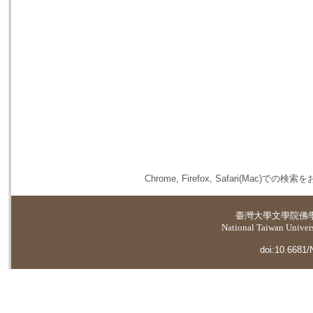
Chrome, Firefox, Safari(
臺灣大學
文學院佛
National Taiwan Universi
doi:10.6681