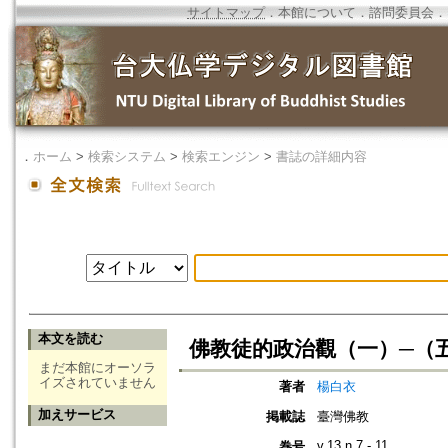
サイトマップ
．
本館について
．
諮問委員会
．
．
ホーム
>
検索システム
>
検索エンジン
>
書誌の詳細内容
本文を読む
佛教徒的政治觀（一）─（
まだ本館にオーソラ
イズされていません
著者
楊白衣
加えサービス
掲載誌
臺灣佛教
v.13 n.7 - 11
巻号