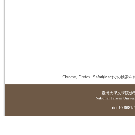
Chrome, Firefox, Safari(
臺灣大學
文學院佛
National Taiwan Universi
doi:10.6681