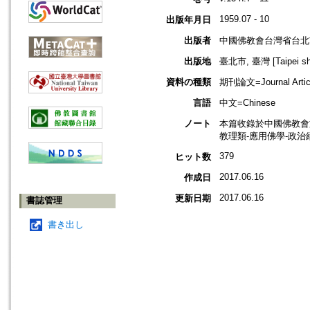
1959.07 - 10
出版年月日
出版者
中國佛教會台灣省台北
出版地
臺北市, 臺灣 [Taipei shi
資料の種類
期刊論文=Journal Artic
言語
中文=Chinese
ノート
本篇收錄於中國佛教會
教理類-應用佛學-政治
379
ヒット数
2017.06.16
作成日
2017.06.16
更新日期
書誌管理
書き出し