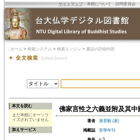
サイトマップ
．
本館について
．
諮問委員会
．
．
ホーム
>
検索システム
>
検索エンジン
>
書誌の詳細内容
本文を読む
佛家言性之六義並附及其中
まだ本館にオーソラ
イズされていません
著者
唐君毅 (著)
加えサービス
掲載誌
哲學年刊
n.3
巻号