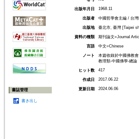
1968.11
出版年月日
出版者
中國哲學會主編 / 台
出版地
臺北市, 臺灣 [Taipei shi
資料の種類
期刊論文=Journal Artic
言語
中文=Chinese
ノート
本篇收錄於中國佛教會
教理類-中國佛學-總論
417
ヒット数
2017.06.22
作成日
2024.06.06
更新日期
書誌管理
書き出し