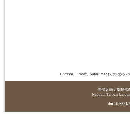
Chrome, Firefox, Safari(
臺灣大學
文學院佛
National Taiwan Universi
doi:10.6681