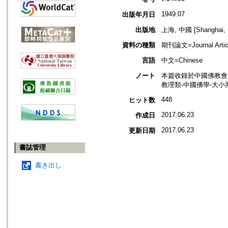
1949.07
出版年月日
出版地
上海, 中國 [Shanghai, 
資料の種類
期刊論文=Journal Artic
言語
中文=Chinese
ノート
本篇收錄於中國佛教會
教理類-中國佛學-大小
448
ヒット数
2017.06.23
作成日
2017.06.23
更新日期
書誌管理
書き出し