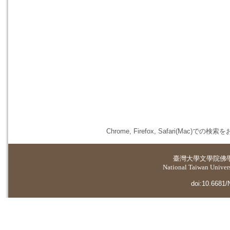
Chrome, Firefox, Safari(
臺灣大學
文學院佛
National Taiwan Universi
doi:10.6681