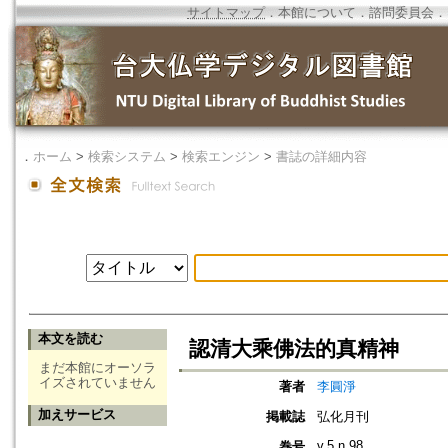
サイトマップ
．
本館について
．
諮問委員会
．
．
ホーム
>
検索システム
>
検索エンジン
>
書誌の詳細内容
本文を読む
認清大乘佛法的真精神
まだ本館にオーソラ
イズされていません
著者
李圓淨
加えサービス
掲載誌
弘化月刊
v.5 n.98
巻号