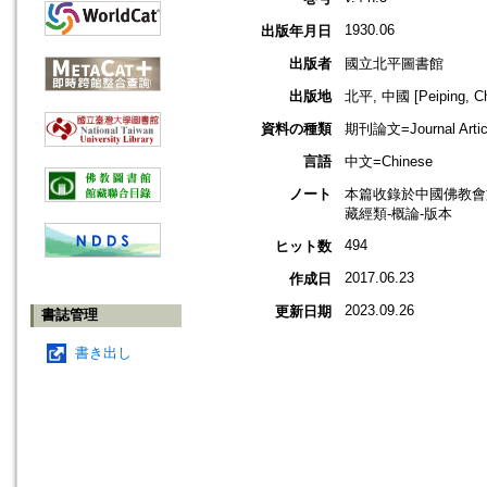
1930.06
出版年月日
出版者
國立北平圖書館
出版地
北平, 中國 [Peiping, Ch
資料の種類
期刊論文=Journal Artic
言語
中文=Chinese
ノート
本篇收錄於中國佛教會
藏經類-概論-版本
494
ヒット数
2017.06.23
作成日
2023.09.26
更新日期
書誌管理
書き出し