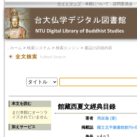
サイトマップ
．
本館について
．
諮問委員会
．
．
ホーム
>
検索システム
>
検索エンジン
>
書誌の詳細内容
本文を読む
館藏西夏文經典目錄
まだ本館にオーソラ
イズされていません
著者
周叔迦 (著)
加えサービス
掲載誌
國立北平圖書館館刊=Bulletin 
v.4 n.3
巻号