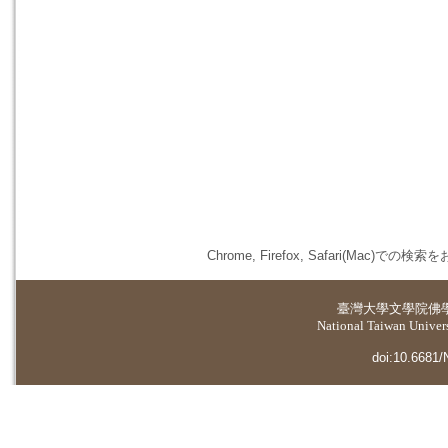
Chrome, Firefox, Safari(
臺灣大學
文學院佛
National Taiwan Universi
doi:10.6681