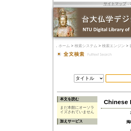
サイトマップ
．
．
ホーム
>
検索システム
>
検索エンジン
>
本文を読む
Chinese 
まだ本館にオーソラ
イズされていません
加えサービス
掲