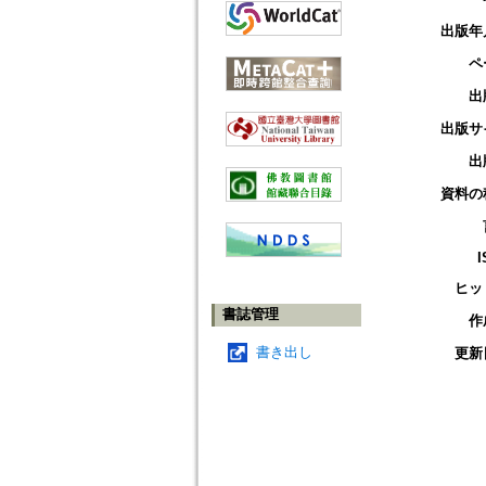
出版年
ペ
出
出版サ
出
資料の
I
ヒッ
書誌管理
作
書き出し
更新