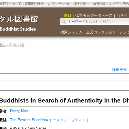
本館について
．
諮問委員会
．
お問い合わせ
．
資料提供
．
著作権について
．
当
｜
書目
｜
仏学著者データベース
｜
当サイ
検索システム
全文コレクション
デジ
．
．
書誌の詳細内容
詳細検索
Buddhists in Search of Authenticity in the 
Deeg, Max
著者
載誌
The Eastern Buddhist=イースタン・ブディスト
v.45 n.1/2 New Series
巻号