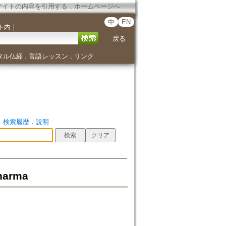
サイトの内容を引用する
．
ホームページへ
中
EN
ト内
｜
戻る
タル仏経
言語レッスン
リンク
．
．
．
検索履歴
．
説明
Dharma