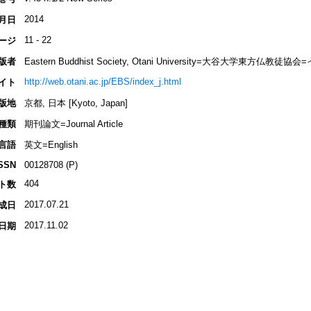
2014
月日
11 - 22
ージ
版者
Eastern Buddhist Society, Otani University=大谷大学東方
http://web.otani.ac.jp/EBS/index_j.html
イト
版地
京都, 日本 [Kyoto, Japan]
種類
期刊論文=Journal Article
言語
英文=English
SSN
00128708 (P)
404
ト数
2017.07.21
成日
2017.11.02
日期