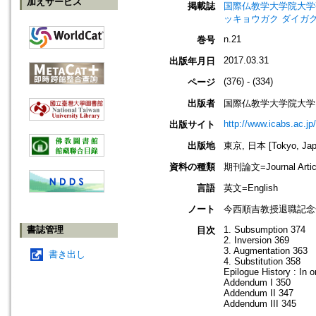
加えサービス
掲載誌
国際仏教学大学院大学研究紀要=Jo
ッキョウガク ダイガク
n.21
巻号
2017.03.31
出版年月日
(376) - (334)
ページ
出版者
国際仏教学大学院大学
http://www.icabs.ac.jp/
出版サイト
出版地
東京, 日本 [Tokyo, Jap
資料の種類
期刊論文=Journal Artic
言語
英文=English
ノート
今西順吉教授退職記念
書誌管理
1. Subsumption 374
目次
2. Inversion 369
3. Augmentation 363
書き出し
4. Substitution 358
Epilogue History : In 
Addendum I 350
Addendum II 347
Addendum III 345