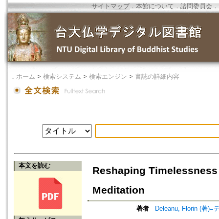
サイトマップ
．
本館について
．
諮問委員会
．
．
ホーム
>
検索システム
>
検索エンジン
>
書誌の詳細内容
本文を読む
Reshaping Timelessness :
Meditation
著者
Deleanu, Florin (