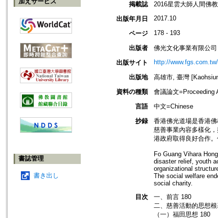
加えサービス
掲載誌
2016星雲大師人間佛教
2017.10
出版年月日
178 - 193
ページ
出版者
佛光文化事業有限公司
http://www.fgs.com.tw
出版サイト
出版地
高雄市, 臺灣 [Kaohsiung 
資料の種類
會議論文=Proceeding Ar
言語
中文=Chinese
抄録
香港佛光道場是香港佛
慈善事業內容多樣化，
港政府取得良好合作。
Fo Guang Vihara Hong K
書誌管理
disaster relief, youth
organizational structu
書き出し
The social welfare en
social charity.
目次
一、前言 180
二、慈善活動的思想根基
（一）福田思想 180