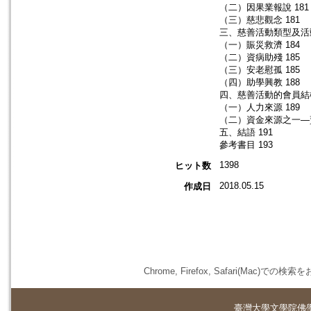
（二）因果業報說 181
（三）慈悲觀念 181
三、慈善活動類型及活動
（一）賑災救濟 184
（二）資病助殘 185
（三）安老慰孤 185
（四）助學興教 188
四、慈善活動的會員結構
（一）人力來源 189
（二）資金來源之一—賣
五、結語 191
參考書目 193
1398
ヒット数
2018.05.15
作成日
Chrome, Firefox, Safari(
臺灣大學
文學院佛