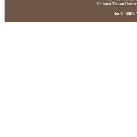
National Taiwan Universi
doi:10.6681