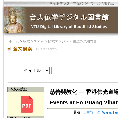
サイトマップ
．
本館について
．
諮問委員会
．
．
ホーム
>
検索システム
>
検索エンジン
>
書誌の詳細内容
本文を読む
慈善與教化 — 香港佛光道場的慈善活動
Events at Fo Guang Viha
著者
王富宜 (著)=Wang, Fuyi