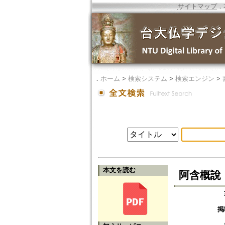
サイトマップ
．
．
ホーム
>
検索システム
>
検索エンジン
>
本文を読む
阿含概說
掲