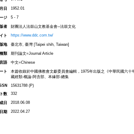
1952.01
月日
5 - 7
ージ
版者
財團法人法鼓山文教基金會─法鼓文化
https://www.ddc.com.tw/
イト
版地
臺北市, 臺灣 [Taipei shih, Taiwan]
種類
期刊論文=Journal Article
言語
中文=Chinese
ート
本篇收錄於中國佛教會文獻委員會編輯，1975年出版之《中華民國六十
藏經類-概論-阿含部、本緣部-總集
ISSN
15631788 (P)
332
ト数
2018.06.08
成日
2022.04.27
日期