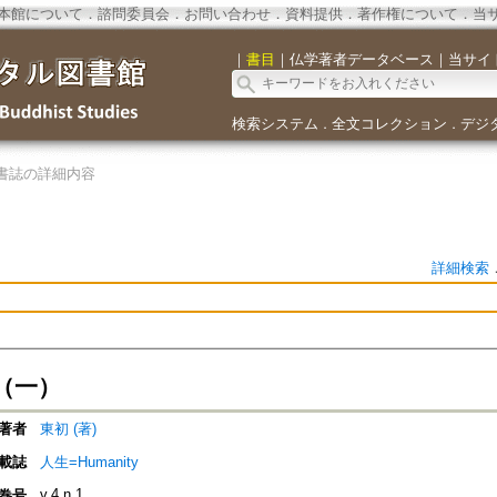
本館について
．
諮問委員会
．
お問い合わせ
．
資料提供
．
著作権について
．
当
｜
書目
｜
仏学著者データベース
｜
当サイ
検索システム
全文コレクション
デジ
．
．
書誌の詳細内容
詳細検索
（一）
著者
東初 (著)
載誌
人生=Humanity
v.4 n.1
巻号