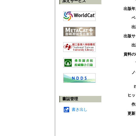
加えサービス
出版年
ペ
出
出版サ
出
資料の
ノ
ヒッ
書誌管理
作
書き出し
更新