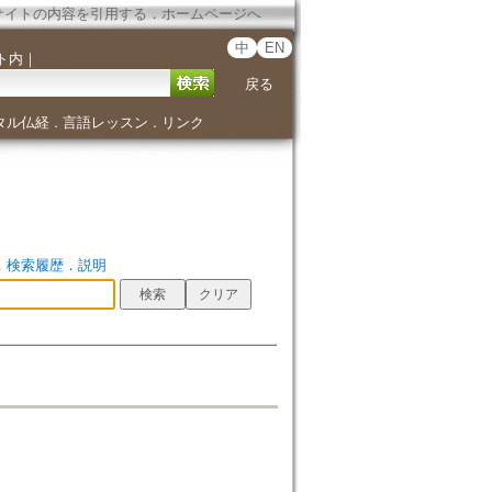
サイトの内容を引用する
．
ホームページへ
中
EN
ト内
｜
戻る
タル仏経
言語レッスン
リンク
．
．
．
検索履歴
．
説明