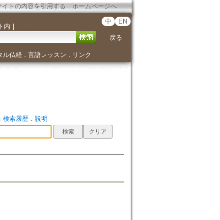
サイトの内容を引用する
．
ホームページへ
中
EN
ト内
｜
戻る
タル仏経
言語レッスン
リンク
．
．
．
検索履歴
．
説明