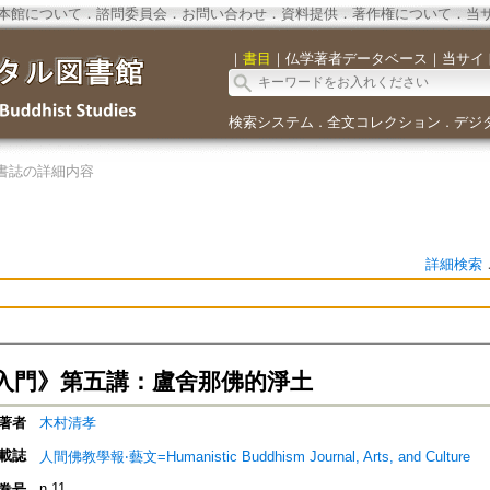
本館について
．
諮問委員会
．
お問い合わせ
．
資料提供
．
著作権について
．
当
｜
書目
｜
仏学著者データベース
｜
当サイ
検索システム
全文コレクション
デジ
．
．
書誌の詳細内容
詳細検索
入門》第五講：盧舍那佛的淨土
著者
木村清孝
載誌
人間佛教學報‧藝文=Humanistic Buddhism Journal, Arts, and Culture
n.11
巻号