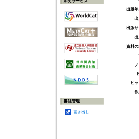
加えサービス
出版年
出
出版サ
出
資料の
ノ
ヒッ
作
書誌管理
書き出し