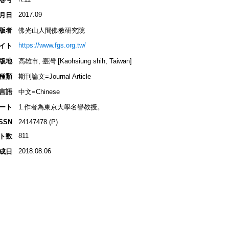
2017.09
月日
版者
佛光山人間佛教研究院
https://www.fgs.org.tw/
イト
版地
高雄市, 臺灣 [Kaohsiung shih, Taiwan]
種類
期刊論文=Journal Article
言語
中文=Chinese
ート
1.作者為東京大學名譽教授。
ISSN
24147478 (P)
811
ト数
2018.08.06
成日