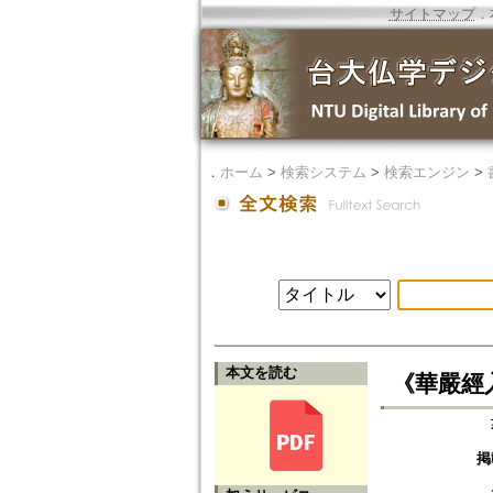
サイトマップ
．
．
ホーム
>
検索システム
>
検索エンジン
>
本文を読む
《華嚴經
掲