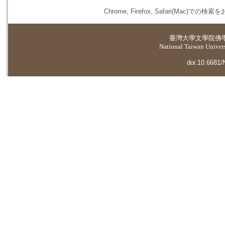
Chrome, Firefox, Safari(
臺灣大學
文學院佛
National Taiwan Universi
doi:10.6681