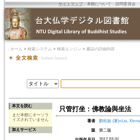
サイトマップ
．
本館について
．
諮問委員会
．
．
ホーム
>
検索システム
>
検索エンジン
>
書誌の詳細内容
本文を読む
只管打坐：佛教論與坐法
まだ本館にオーソラ
イズされていません
著者
劉欣如 (著)=Liu, Xin-ru 
加えサービス
版
第二版
2017.03.01
出版年月日