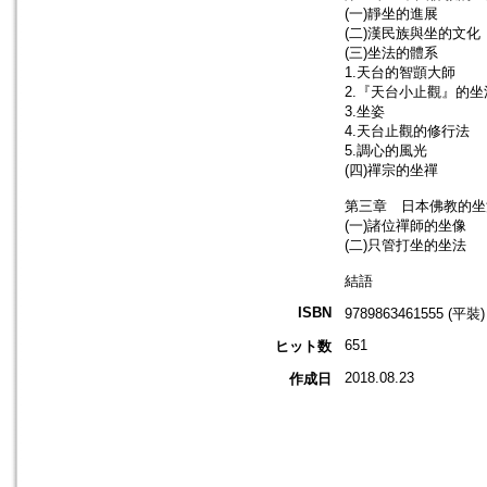
(一)靜坐的進展
(二)漢民族與坐的文化
(三)坐法的體系
1.天台的智顗大師
2.『天台小止觀』的坐
3.坐姿
4.天台止觀的修行法
5.調心的風光
(四)禪宗的坐禪
第三章 日本佛教的坐
(一)諸位禪師的坐像
(二)只管打坐的坐法
結語
ISBN
9789863461555 (平裝)
651
ヒット数
2018.08.23
作成日