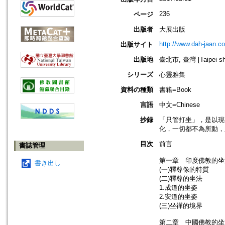
236
ページ
出版者
大展出版
http://www.dah-jaan.c
出版サイト
出版地
臺北市, 臺灣 [Taipei shi
シリーズ
心靈雅集
資料の種類
書籍=Book
言語
中文=Chinese
抄録
「只管打坐」，是以現
化，一切都不為所動，
目次
前言
書誌管理
第一章 印度佛教的坐
書き出し
(一)釋尊像的特質
(二)釋尊的坐法
1.成道的坐姿
2.安道的坐姿
(三)坐禪的境界
第二章 中國佛教的坐