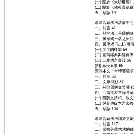
(一) 關於《大明度經》
(二) 關於《佛母寶德
五、結語 19
常啼菩薩求法故事中之人物
一、前言 41
二、關於法上菩薩的身分
三、曇摩竭一名之原語及
四、曇摩竭 (法上) 
(一) 少年的樣貌 54
(二) 書寫經典與經典供養
(三) 三摩地之實踐 56
(四) 享受五欲 65
回鶻本文「常啼菩薩求法
一、前言 85
二、文獻回顧 87
三、關於回鶻文常啼 (Sada
四、回鶻文本常啼菩薩
(一) 回鶻文詩頌、散
(二) 與其他版本之常啼
五、結語 104
常啼菩薩求法譂於文獻中
一、前言 117
二、常啼菩薩求法的佛典