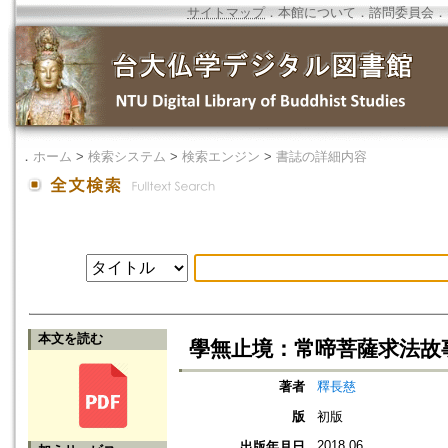
サイトマップ
．
本館について
．
諮問委員会
．
．
ホーム
>
検索システム
>
検索エンジン
>
書誌の詳細内容
本文を読む
學無止境：常啼菩薩求法故
著者
釋長慈
版
初版
2018.06
出版年月日