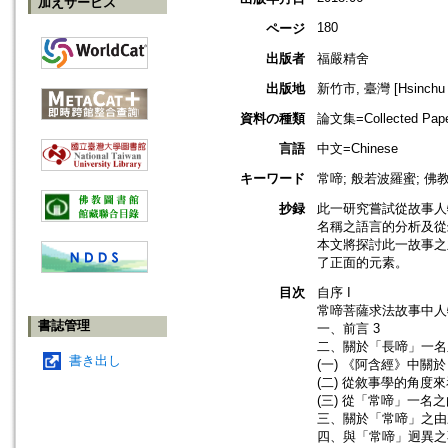
加えサービス
180
ページ
出版者
福嚴精舍
出版地
新竹市, 臺灣 [Hsinchu s
資料の種類
論文集=Collected Pap
言語
中文=Chinese
キーワード
常啼; 般若波羅蜜; 
抄録
此一研究嘗試從故事人
名稱之語言的分析及從
本文將探討此一故事之
了正面的元素。
目次
自序 I
常啼菩薩求法故事中人
書誌管理
一、前言 3
二、關於「長啼」一名
書き出し
(一) 《阿含經》中關
(二) 從敘事學的角度
(三) 從「常啼」一名
三、關於「常啼」之由
四、與「常啼」迥異之