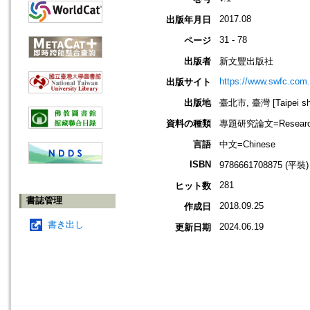
2017.08
出版年月日
31 - 78
ページ
出版者
新文豐出版社
https://www.swfc.com.
出版サイト
出版地
臺北市, 臺灣 [Taipei shi
資料の種類
專題研究論文=Research
言語
中文=Chinese
ISBN
9786661708875 (平裝)
281
ヒット数
書誌管理
2018.09.25
作成日
書き出し
2024.06.19
更新日期