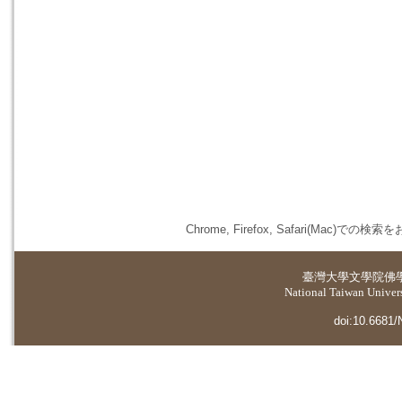
Chrome, Firefox, Safari(
臺灣大學
文學院佛
National Taiwan Universi
doi:10.6681