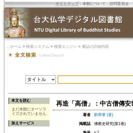
サイトマップ
．
本館について
．
諮問委員会
．
．
ホーム
>
検索システム
>
検索エンジン
>
書誌の詳細内容
本文を読む
再造「高僧」：中古僧傳安
まだ本館にオーソラ
イズされていません
著者
劉學軍 (著)
加えサービス
掲載誌
佛教史研究(第1卷)
v.1
巻号