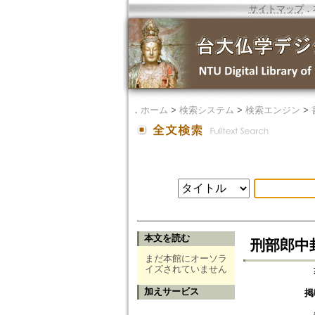
サイトマップ
．
．
ホーム
>
検索システム
>
検索エンジン
>
本文を読む
刑部郎中
まだ本館にオーソラ
イズされていません
加えサービス
掲