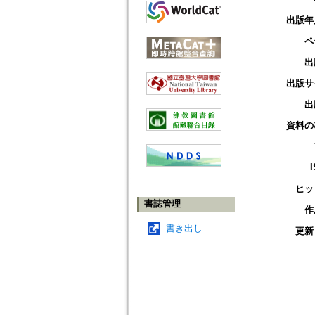
出版年
ペ
出
出版サ
出
資料の
ヒッ
書誌管理
作
書き出し
更新