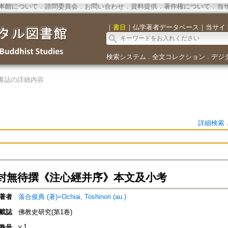
本館について
．
諮問委員会
．
お問い合わせ
．
資料提供
．
著作権について
．
当
｜
書目
｜
仏学著者データベース
｜
当サイ
検索システム
全文コレクション
デジ
．
．
書誌の詳細内容
詳細検索
封無待撰《注心經并序》本文及小考
著者
落合俊典 (著)=Ochiai, Toshinori (au.)
載誌
佛教史研究(第1卷)
v.1
巻号