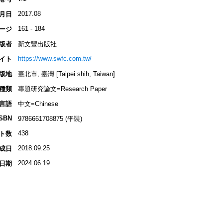
2017.08
月日
161 - 184
ージ
版者
新文豐出版社
https://www.swfc.com.tw/
イト
版地
臺北市, 臺灣 [Taipei shih, Taiwan]
種類
專題研究論文=Research Paper
言語
中文=Chinese
ISBN
9786661708875 (平裝)
438
ト数
2018.09.25
成日
2024.06.19
日期