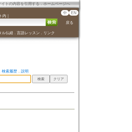
サイトの内容を引用する
．
ホームページへ
中
EN
ト内
｜
戻る
タル仏経
言語レッスン
リンク
．
．
．
検索履歴
．
説明