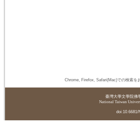
Chrome, Firefox, Safari(
臺灣大學
文學院佛
National Taiwan Universi
doi:10.6681