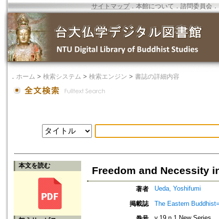
サイトマップ
．
本館について
．
諮問委員会
．
．
ホーム
>
検索システム
>
検索エンジン
>
書誌の詳細内容
本文を読む
Freedom and Necessity i
Ueda, Yoshifumi
著者
掲載誌
The Eastern Bud
v.19 n.1 New Series
巻号