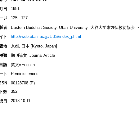
1981
月日
125 - 127
ージ
版者
Eastern Buddhist Society, Otani University=大谷大学東方
http://web.otani.ac.jp/EBS/index_j.html
イト
版地
京都, 日本 [Kyoto, Japan]
種類
期刊論文=Journal Article
言語
英文=English
Reminiscences
ート
SSN
00128708 (P)
352
ト数
2018.10.11
成日