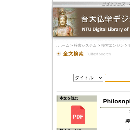
サイトマップ
．
．
ホーム
>
検索システム
>
検索エンジン
>
本文を読む
Philosop
掲