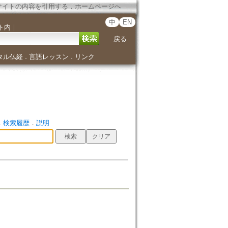
サイトの内容を引用する
．
ホームページへ
中
EN
ト内
｜
戻る
タル仏経
言語レッスン
リンク
．
．
．
検索履歴
．
説明