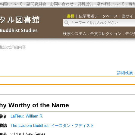
本館について
．
諮問委員会
．
お問い合わせ
．
資料提供
．
著作権について
．
当
｜
書目
｜
仏学著者データベース
｜
当サイ
検索システム
全文コレクション
デジ
．
．
書誌の詳細内容
詳細検索
hy Worthy of the Name
LaFleur, William R.
著者
載誌
The Eastern Buddhist=イースタン・ブディスト
v.14 n.1 New Series
巻号