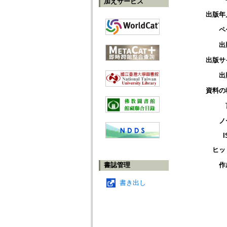
加えサービス
出版年
ペ
出
出版サ
出
資料の
ノ
I
ヒッ
書誌管理
作
書き出し