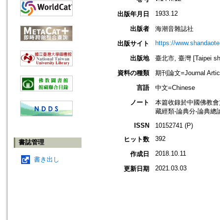
1933.12
出版年月日
出版者
海潮音雜誌社
https://www.shandaote
出版サイト
出版地
臺北市, 臺灣 [Taipei shi
資料の種類
期刊論文=Journal Artic
言語
中文=Chinese
ノート
本篇收錄於中國佛教會
藏經類-論典分-論典總
ISSN
10152741 (P)
392
ヒット数
書誌管理
2018.10.11
作成日
書き出し
2021.03.03
更新日期