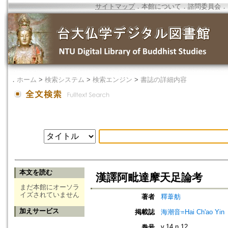
サイトマップ
．
本館について
．
諮問委員会
．
．
ホーム
>
検索システム
>
検索エンジン
>
書誌の詳細内容
本文を読む
漢譯阿毗達摩天足論考
まだ本館にオーソラ
イズされていません
著者
釋葦舫
加えサービス
掲載誌
海潮音=Hai Ch'ao Yin
v.14 n.12
巻号