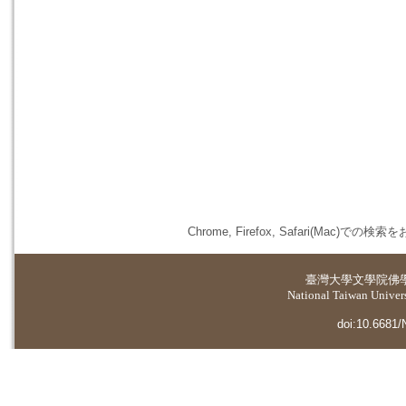
Chrome, Firefox, Safari(
臺灣大學
文學院佛
National Taiwan Universi
doi:10.6681