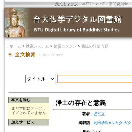
サイトマップ
．
本館について
．
諮問委員会
．
．
ホーム
>
検索システム
>
検索エンジン
>
書誌の詳細内容
本文を読む
浄土の存在と意義
まだ本館にオーソラ
イズされていません
著者
堤玄立
加えサービス
掲載誌
高田学報=タカダ ガ
v.62
巻号