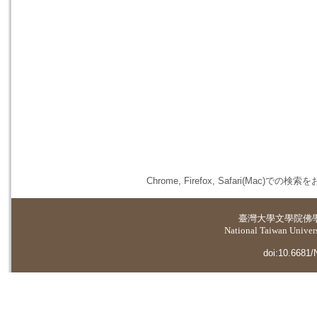
Chrome, Firefox, Safari(
臺灣大學
文學院佛
National Taiwan Universi
doi:10.6681