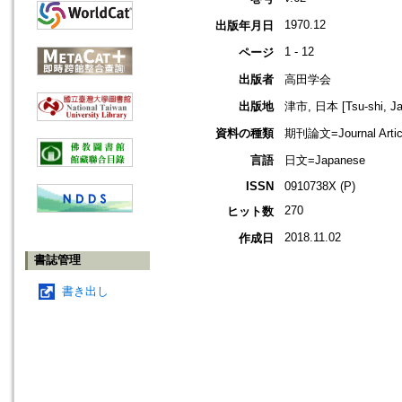
1970.12
出版年月日
1 - 12
ページ
出版者
高田学会
出版地
津市, 日本 [Tsu-shi, Ja
資料の種類
期刊論文=Journal Artic
言語
日文=Japanese
ISSN
0910738X (P)
270
ヒット数
2018.11.02
作成日
書誌管理
書き出し