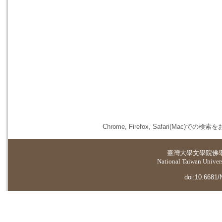
Chrome, Firefox, Safari(
臺灣大學
文學院佛
National Taiwan Universi
doi:10.6681