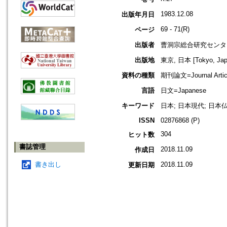
1983.12.08
出版年月日
69 - 71(R)
ページ
出版者
曹洞宗総合研究センタ
出版地
東京, 日本 [Tokyo, Jap
資料の種類
期刊論文=Journal Artic
言語
日文=Japanese
キーワード
日本; 日本現代; 日本仏
ISSN
02876868 (P)
304
ヒット数
書誌管理
2018.11.09
作成日
書き出し
2018.11.09
更新日期