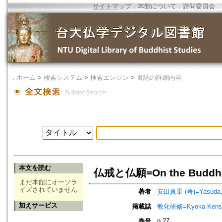
サイトマップ
．
本館について
．
諮問委員会
．
．
ホーム
>
検索システム
>
検索エンジン
>
書誌の詳細内容
本文を読む
仏戒と仏願=On the Buddhist
まだ本館にオーソラ
イズされていません
著者
安田真乗 (著)=Yasuda, S
加えサービス
掲載誌
教化研修=Kyoka Kenshu
n.27
巻号