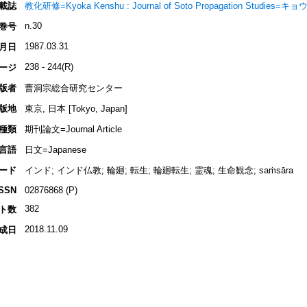
載誌
教化研修=Kyoka Kenshu : Journal of Soto Propagation Studies
n.30
巻号
1987.03.31
月日
238 - 244(R)
ージ
版者
曹洞宗総合研究センター
版地
東京, 日本 [Tokyo, Japan]
種類
期刊論文=Journal Article
言語
日文=Japanese
ード
インド; インド仏教; 輪廻; 転生; 輪廻転生; 霊魂; 生命観念; saṁsāra
ISSN
02876868 (P)
382
ト数
2018.11.09
成日