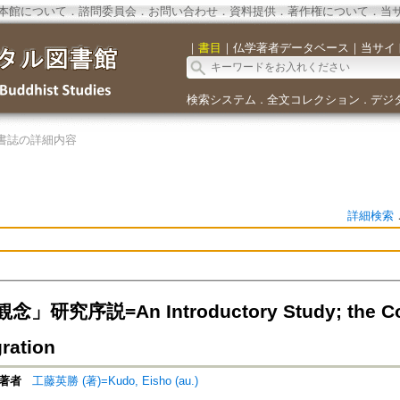
本館について
．
諮問委員会
．
お問い合わせ
．
資料提供
．
著作権について
．
当
｜
書目
｜
仏学著者データベース
｜
当サイ
検索システム
全文コレクション
デジ
．
．
書誌の詳細内容
詳細検索
研究序説=An Introductory Study; the Conc
ration
著者
工藤英勝 (著)=Kudo, Eisho (au.)