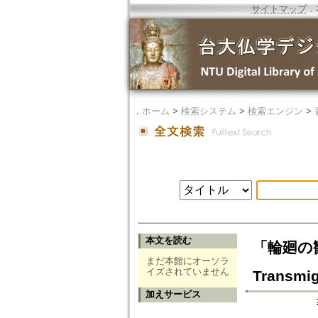
サイトマップ
．
．
ホーム
>
検索システム
>
検索エンジン
>
本文を読む
「輪廻の観念」
まだ本館にオーソラ
イズされていません
Transmig
加えサービス