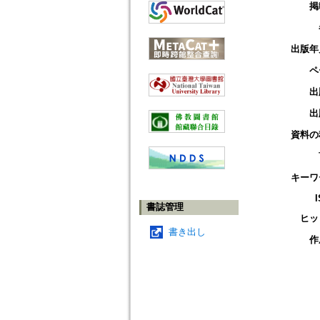
掲
出版年
ペ
出
出
資料の
キーワ
書誌管理
ヒッ
書き出し
作