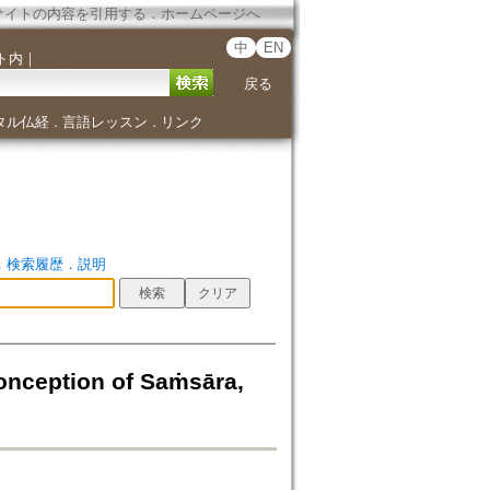
サイトの内容を引用する
．
ホームページへ
中
EN
ト内
｜
戻る
タル仏経
言語レッスン
リンク
．
．
．
検索履歴
．
説明
eption of Saṁsāra,