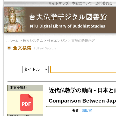
サイトマップ
．
本館について
．
諮問委員会
．
．
ホーム
>
検索システム
>
検索エンジン
>
書誌の詳細内容
本文を読む
近代仏教学の動向 - 日本と西洋の比較
Comparison Between Jap
著者
清田実