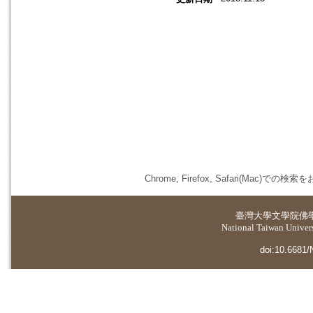
Chrome, Firefox, Safari(
臺灣大學
文學院佛
National Taiwan Universi
doi:10.6681