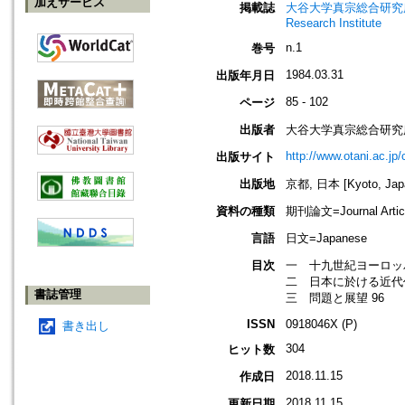
加えサービス
掲載誌
大谷大学真宗総合研究所研究所紀要=
Research Institute
n.1
巻号
1984.03.31
出版年月日
85 - 102
ページ
出版者
大谷大学真宗総合研究
http://www.otani.ac.j
出版サイト
出版地
京都, 日本 [Kyoto, Jap
資料の種類
期刊論文=Journal Artic
言語
日文=Japanese
目次
一 十九世紀ヨーロッ
二 日本に於ける近代仏
書誌管理
三 問題と展望 96
ISSN
0918046X (P)
書き出し
304
ヒット数
2018.11.15
作成日
2018.11.15
更新日期