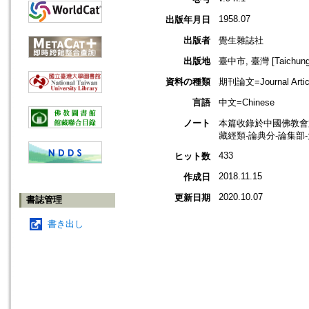
1958.07
出版年月日
出版者
覺生雜誌社
出版地
臺中市, 臺灣 [Taichung s
資料の種類
期刊論文=Journal Artic
言語
中文=Chinese
ノート
本篇收錄於中國佛教會
藏經類-論典分-論集部
433
ヒット数
2018.11.15
作成日
2020.10.07
更新日期
書誌管理
書き出し