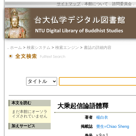
サイトマップ
．
本館について
．
諮問委員会
．
．
ホーム
>
検索システム
>
検索エンジン
>
書誌の詳細内容
本文を読む
大乘起信論語體釋
まだ本館にオーソラ
イズされていません
著者
楊白衣
加えサービス
掲載誌
覺生=Chiao Sheng
v.9 n.1
巻号