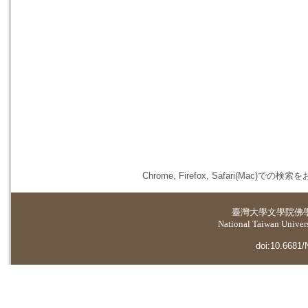
Chrome, Firefox, Safari(
臺灣大學
文學院佛
National Taiwan Universi
doi:10.6681