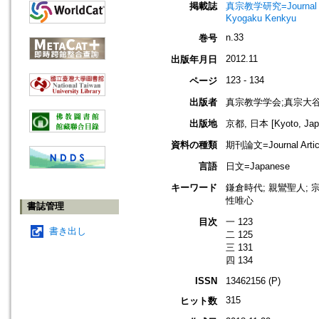
掲載誌
真宗教学研究=Journal o
Kyogaku Kenkyu
n.33
巻号
2012.11
出版年月日
123 - 134
ページ
出版者
真宗教学学会;真宗大
出版地
京都, 日本 [Kyoto, Jap
資料の種類
期刊論文=Journal Artic
言語
日文=Japanese
キーワード
鎌倉時代; 親鸞聖人; 宗
性唯心
書誌管理
目次
一 123
書き出し
二 125
三 131
四 134
ISSN
13462156 (P)
315
ヒット数