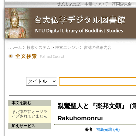
サイトマップ
．
本館について
．
諮問委員会
．
．
ホーム
>
検索システム
>
検索エンジン
>
書誌の詳細内容
本文を読む
親鸞聖人と『楽邦文類』 (第19回
まだ本館にオーソラ
イズされていません
Rakuhomonrui
加えサービス
著者
福島光哉 (著)