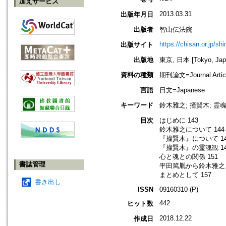
加えサービス
2013.03.31
出版年月日
出版者
智山伝法院
https://chisan.or.jp/sh
出版サイト
出版地
東京, 日本 [Tokyo, Jap
資料の種類
期刊論文=Journal Artic
言語
日文=Japanese
キーワード
鈴木雅之; 撞賢木; 霊
目次
はじめに 143
鈴木雅之について 144
『撞賢木』について 14
『撞賢木』の霊魂観 14
心と魂との関係 151
書誌管理
平田篤胤から鈴木雅之、
まとめとして 157
書き出し
ISSN
09160310 (P)
442
ヒット数
2018.12.22
作成日