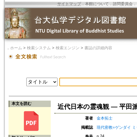
サイトマップ
．
本館について
．
諮問委員会
．
．
ホーム
>
検索システム
>
検索エンジン
>
書誌の詳細内容
本文を読む
近代日本の霊魂観 ― 平田
著者
金本拓士
掲載誌
現代密教=ゲンダイ 
n.24
巻号