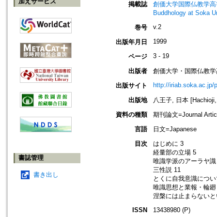
加えサービス
掲載誌
創価大学国際仏教学高等研究所年報=A
Buddhology at 
v.2
巻号
1999
出版年月日
3 - 19
ページ
出版者
創価大学・国際仏教学
http://iriab.soka.ac.jp/
出版サイト
出版地
八王子, 日本 [Hachioji,
資料の種類
期刊論文=Journal Artic
言語
日文=Japanese
目次
はじめに 3
経量部の立場 5
書誌管理
唯識学派のアーラヤ識 
三性説 11
書き出し
とくに自我意識について
唯識思想と業報・輪廻 
涅槃には止まらないと
ISSN
13438980 (P)