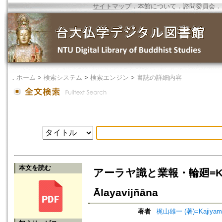
サイトマップ
．
本館について
．
諮問委員会
．
．
ホーム
>
検索システム
>
検索エンジン
>
書誌の詳細内容
本文を読む
アーラヤ識と業報・輪廻=Karma an
Ālayavijñāna
著者
梶山雄一 (著)=Kajiyama, 