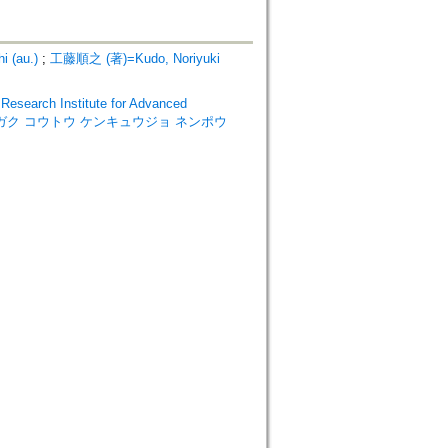
 (au.)
;
工藤順之 (著)=Kudo, Noriyuki
rch Institute for Advanced
ブッキョウガク コウトウ ケンキュウジョ ネンポウ