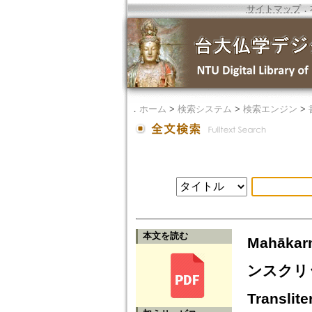
サイトマップ
．
．
ホーム
>
検索システム
>
検索エンジン
>
本文を読む
Mahāka
ンスクリット写
Translite