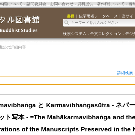
本館について
．
諮問委員会
．
お問い合わせ
．
資料提供
．
著作権について
．
当
｜
書目
｜
仏学著者データベース
｜
当サイ
検索システム
全文コレクション
デジ
．
．
書誌の詳細内容
詳細検索
rmavibhaṅga と Karmavibhaṅgasūtra
本 - =The Mahākarmavibhaṅga and the K
rations of the Manuscripts Preserved in the 