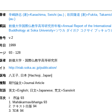
著者
辛嶋静志 (著)=Karashima, Seishi (au.)
;
吹田隆道 (著)=Fukita, Takamichi
(au.)
載誌
創価大学国際仏教学高等研究所年報=Annual Report of the International Resea
Buddhology at Soka University=ソウカ ダイガク コクサイ 
v.2
巻号
1999
月日
93 - 128
ージ
版者
創価大学・国際仏教学高等研究所
http://iriab.soka.ac.jp/publication/
イト
版地
八王子, 日本 [Hachioji, Japan]
種類
期刊論文=Journal Article
言語
英文=English; 日文=Japanese; 梵文=Sanskrit
目次
Ⅰ 序論 93
1. Mahākarmavibhaṅga 93
2. テキスト出版 94
3. 写本 94