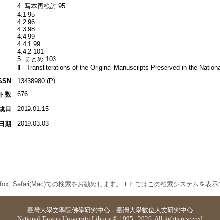
4. 写本再検討 95
4.1 95
4.2 96
4.3 98
4.4 99
4.4.1 99
4.4.2 101
5. まとめ 103
Ⅱ Transliterations of the Original Manuscripts Preserved in the Nation
SSN
13438980 (P)
676
ト数
2019.01.15
成日
2019.03.03
日期
 Firefox, Safari(Mac)での検索をお勧めします。ＩＥではこの検索システムを
臺灣大學
文學院佛學研究中心
．
臺灣大學數位人文研究中心
National Taiwan University Library © 1995 - 2026. All rights reserved