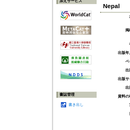
加えサービス
Nepal
掲
出版年
ペ
出
出版サ
出
書誌管理
資料の
書き出し