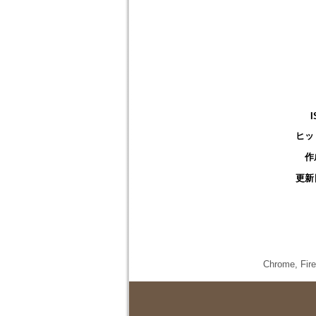
I
ヒッ
作
更新
Chrome,