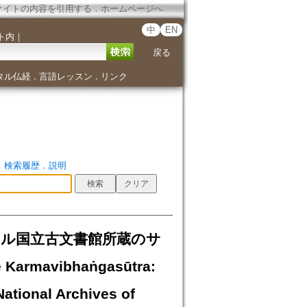
サイトの内容を引用する
．
ホームページへ
中
EN
ト内
｜
戻る
タル仏経
言語レッスン
リンク
．
．
．
検索履歴
．
説明
 - ネパール国立古文書館所蔵のサ
armavibhaṅgasūtra:
National Archives of