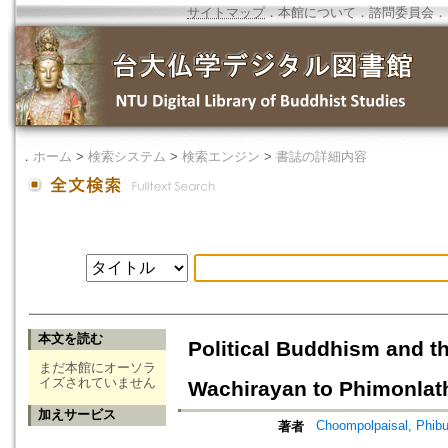
サイトマップ
．
本館について
．
諮問委員会
．
．
ホーム
>
検索システム
>
検索エンジン
>
書誌の詳細内容
本文を読む
Political Buddhism and t
まだ本館にオーソラ
イズされていません
Wachirayan to Phimonlat
加えサービス
Choompolpaisal, Phibu
著者