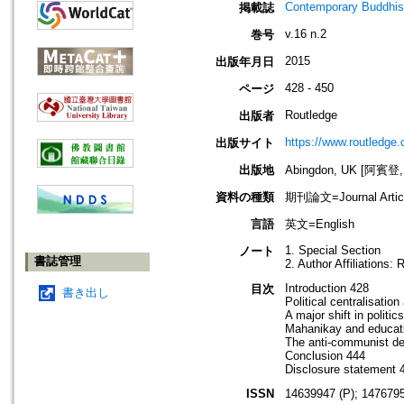
Contemporary Buddhism
掲載誌
v.16 n.2
巻号
2015
出版年月日
428 - 450
ページ
Routledge
出版者
https://www.routledge
出版サイト
出版地
Abingdon, UK [阿賓登
資料の種類
期刊論文=Journal Artic
言語
英文=English
1. Special Section
ノート
書誌管理
2. Author Affiliations
Introduction 428
目次
書き出し
Political centralisati
A major shift in politi
Mahanikay and educati
The anti-communist de
Conclusion 444
Disclosure statement 
ISSN
14639947 (P); 1476795