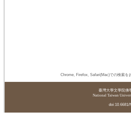
Chrome, Firefox, Safari(
臺灣大學
文學院佛
National Taiwan Universi
doi:10.6681