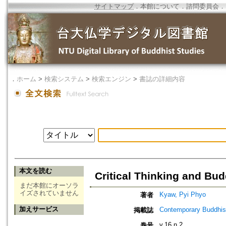
サイトマップ
．
本館について
．
諮問委員会
．
．
ホーム
>
検索システム
>
検索エンジン
>
書誌の詳細内容
本文を読む
Critical Thinking and Bud
まだ本館にオーソラ
イズされていません
Kyaw, Pyi Phyo
著者
加えサービス
Contemporary Buddhism
掲載誌
v.16 n.2
巻号