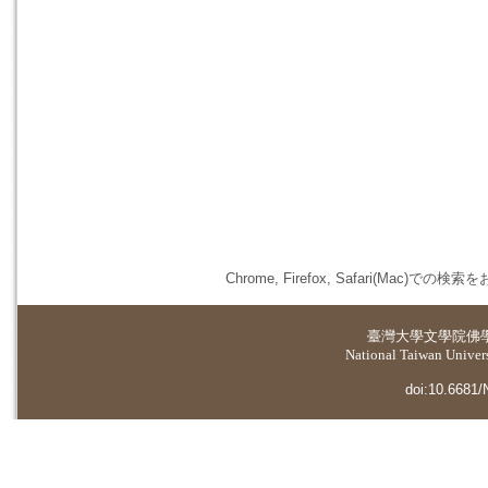
Chrome, Firefox, Safari(
臺灣大學
文學院佛
National Taiwan Universi
doi:10.6681