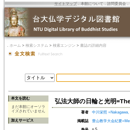
サイトマップ
．
本館について
．
諮問委員会
．
．
ホーム
>
検索システム
>
検索エンジン
>
書誌の詳細内容
本文を読む
弘法大師の日輪と光明=The Disk a
まだ本館にオーソラ
イズされていません
著者
中川栄照 =Nakagawa, 
加えサービス
掲載誌
豊山教学大会紀要=Memoir
n.5
巻号