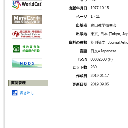
1977.10.15
出版年月日
1 - 11
ページ
出版者
豊山教学振興会
出版地
東京, 日本 [Tokyo, Jap
資料の種類
期刊論文=Journal Artic
言語
日文=Japanese
ISSN
03882500 (P)
260
ヒット数
2019.01.17
作成日
書誌管理
2019.09.05
更新日期
書き出し