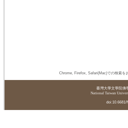
Chrome, Firefox, Safari(
臺灣大學
文學院佛
National Taiwan Universi
doi:10.6681