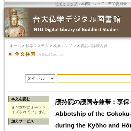
サイトマップ
．
本館について
．
諮問委員会
．
．
ホーム
>
検索システム
>
検索エンジン
>
書誌の詳細内容
本文を読む
護持院の護国寺兼帯：享保～宝暦
まだ本館にオーソラ
イズされていません
Abbotship of the Gokoku-j
加えサービス
during the Kyōho and Hōr