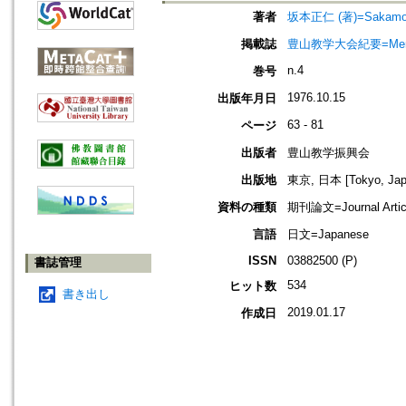
著者
坂本正仁 (著)=Sakamoto,
掲載誌
豊山教学大会紀要=Memoir
n.4
巻号
1976.10.15
出版年月日
63 - 81
ページ
出版者
豊山教学振興会
出版地
東京, 日本 [Tokyo, Jap
資料の種類
期刊論文=Journal Artic
言語
日文=Japanese
ISSN
03882500 (P)
書誌管理
534
ヒット数
書き出し
2019.01.17
作成日