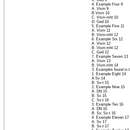
4. Example Four 9
A. Vism 9
B.Vism 10
C. Vism-mht 10
D. Ged 10
5. Example Five 11
A. Vism 11
B. Vism-mht 12
6. Example Six 12
A. Vism 12
B. Vism-mht 12
C. Ged 12
7. Example Seven 13
A. Vism 13
B. Vism-mht 14
3. Examples found in 
1. Example Eight 14
A Sv 14
B. Sv-t 15
2. Example Nine 15
A. DN 15
B. Sv 15
C. Sv-t 16
3. Example Ten 16
A. DN 16
B. Sv, Sv-t 16
4. Example Eleven 17
A. Sv 17
B. Sv-t 17