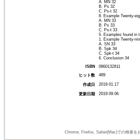
A. MN 32
B. Ps 32
C. Ps-t 32
8. Example Twenty-eig
A. MN 33
B. Ps 33
C. Ps-t 33
5. Examples found in 
1. Example Twenty-nin
A. SN 33
B. Spk 34
C. Spk-t 34
6. Conclusion 34
ISBN
0860132811
489
ヒット数
2019.01.17
作成日
2019.09.06
更新日期
Chrome, Firefox, Safari(