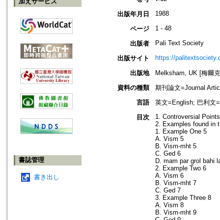
加えサービス
1988
出版年月日
1 - 48
ページ
Pali Text Society
出版者
https://palitextsociety.
出版サイト
出版地
Melksham, UK [梅爾
資料の種類
期刊論文=Journal Artic
言語
英文=English; 巴利文=P
1. Controversial Point
目次
2. Examples found in 
1. Example One 5
A. Vism 5
B. Vism-mht 5
C. Ged 6
書誌管理
D. mam par grol bahi l
2. Example Two 6
A. Vism 6
書き出し
B. Vism-mht 7
C. Ged 7
3. Example Three 8
A. Vism 8
B. Vism-mht 9
C. Ged 9