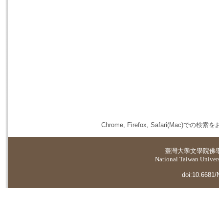
Chrome, Firefox, Safari(
臺灣大學
文學院佛
National Taiwan Universi
doi:10.6681