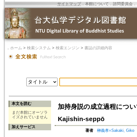
サイトマップ
．
本館について
．
諮問委員会
．
．
ホーム
>
検索システム
>
検索エンジン
>
書誌の詳細内容
本文を読む
加持身説の成立過程について=On the
まだ本館にオーソラ
イズされていません
Kajishin-seppō
加えサービス
著者
榊義孝=Sakaki, Giko