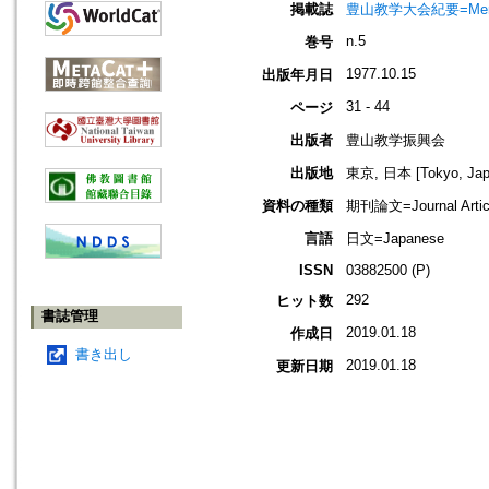
掲載誌
豊山教学大会紀要=Memoir
n.5
巻号
1977.10.15
出版年月日
31 - 44
ページ
出版者
豊山教学振興会
出版地
東京, 日本 [Tokyo, Jap
資料の種類
期刊論文=Journal Artic
言語
日文=Japanese
ISSN
03882500 (P)
292
ヒット数
書誌管理
2019.01.18
作成日
書き出し
2019.01.18
更新日期