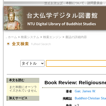
サイトマップ
．
本館について
．
諮問委員会
．
．
ホーム
>
検索システム
>
検索エンジン
>
書誌の詳細内容
本文を読む
Book Review: Religiousne
まだ本館にオーソラ
イズされていません
Gair, James W.
著者
加えサービス
Buddhist-Christian Stu
掲載誌
v.3
巻号