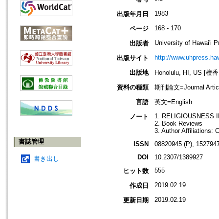
1983
出版年月日
168 - 170
ページ
University of Hawai'i 
出版者
http://www.uhpress.haw
出版サイト
出版地
Honolulu, HI, US 
資料の種類
期刊論文=Journal Artic
言語
英文=English
1. RELIGIOUSNESS IN 
ノート
2. Book Reviews
3. Author Affiliations: 
書誌管理
ISSN
08820945 (P); 1527947
DOI
10.2307/1389927
書き出し
555
ヒット数
2019.02.19
作成日
2019.02.19
更新日期