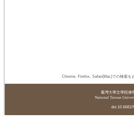
Chrome, Firefox, Safari(
臺灣大學
文學院佛
National Taiwan Universi
doi:10.6681