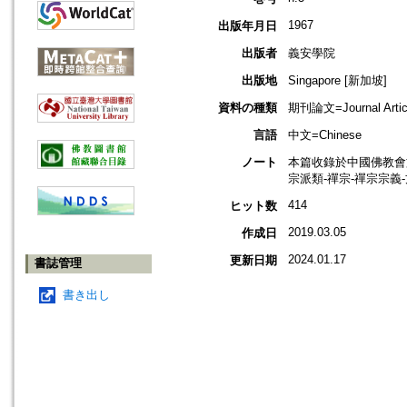
1967
出版年月日
出版者
義安學院
出版地
Singapore [新加坡]
資料の種類
期刊論文=Journal Artic
言語
中文=Chinese
ノート
本篇收錄於中國佛教會
宗派類-禪宗-禪宗宗義
414
ヒット数
2019.03.05
作成日
2024.01.17
更新日期
書誌管理
書き出し