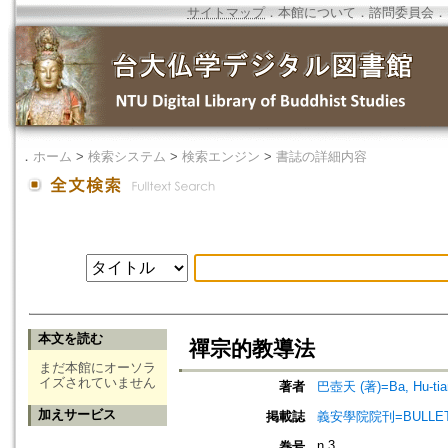
サイトマップ
．
本館について
．
諮問委員会
．
．
ホーム
>
検索システム
>
検索エンジン
>
書誌の詳細内容
本文を読む
禪宗的教導法
まだ本館にオーソラ
イズされていません
著者
巴壺天 (著)=Ba, Hu-tian
加えサービス
掲載誌
義安學院院刊=BULLETIN
n.3
巻号