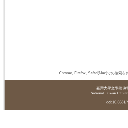
Chrome, Firefox, Safari(
臺灣大學
文學院佛
National Taiwan Universi
doi:10.6681