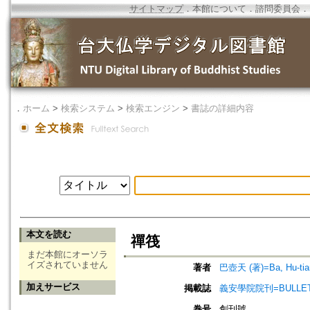
サイトマップ
．
本館について
．
諮問委員会
．
．
ホーム
>
検索システム
>
検索エンジン
>
書誌の詳細内容
本文を読む
禪筏
まだ本館にオーソラ
イズされていません
著者
巴壺天 (著)=Ba, Hu-tian
加えサービス
掲載誌
義安學院院刊=BULLETIN
巻号
創刊號