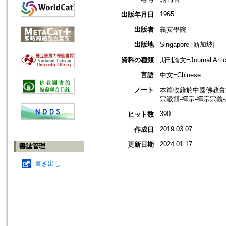
1965
出版年月日
出版者
義安學院
出版地
Singapore [新加坡]
資料の種類
期刊論文=Journal Artic
言語
中文=Chinese
ノート
本篇收錄於中國佛教會
宗派類-禪宗-禪宗宗義
390
ヒット数
2019.03.07
作成日
2024.01.17
更新日期
書誌管理
書き出し