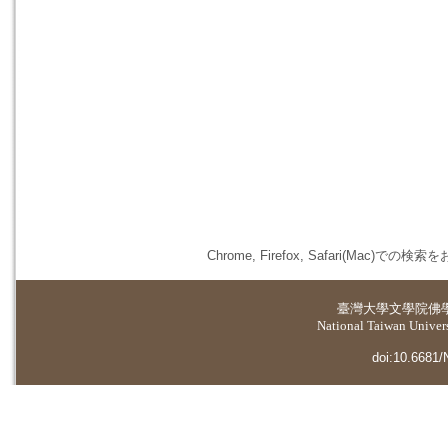
Chrome, Firefox, Safari(
臺灣大學
文學院佛
National Taiwan Universi
doi:10.6681