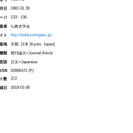
1981.01.30
月日
133 - 136
ージ
版者
仏教史学会
http://bukkyoshigaku.jp/
イト
版地
京都, 日本 [Kyoto, Japan]
種類
期刊論文=Journal Article
言語
日文=Japanese
ISSN
02886472 (P)
372
ト数
2019.03.08
成日