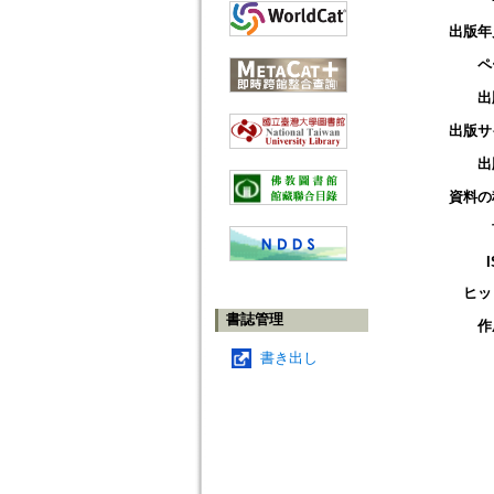
出版年
ペ
出
出版サ
出
資料の
ヒッ
書誌管理
作
書き出し