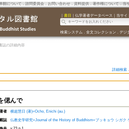
本館について
．
諮問委員会
．
お問い合わせ
．
資料提供
．
著作権について
．
当
｜
書目
｜
仏学著者データベース
｜
当サイ
検索システム
全文コレクション
デジ
．
．
書誌の詳細内容
詳細検索
を偲んで
著者
横超慧日 (著)=Ocho, Enichi (au.)
載誌
仏教史学研究=Journal of the History of Buddhism=ブッキョウ シガク ケ
v.23 n.1
巻号