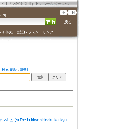
サイトの内容を引用する
．
ホームページへ
中
EN
ト内
｜
戻る
タル仏経
言語レッスン
リンク
．
．
．
検索履歴
．
説明
ンキュウ=The bukkyo shigaku kenkyu