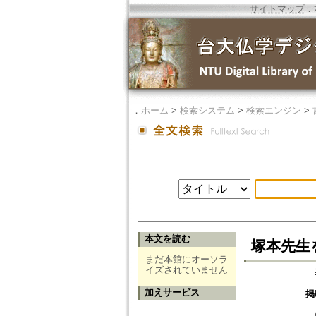
サイトマップ
．
．
ホーム
>
検索システム
>
検索エンジン
>
本文を読む
塚本先生
まだ本館にオーソラ
イズされていません
加えサービス
掲