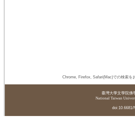
Chrome, Firefox, Safari(
臺灣大學
文學院佛
National Taiwan Universi
doi:10.6681