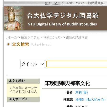
サイトマップ
．
本館について
．
諮問委員会
．
．
ホーム
>
検索システム
>
検索エンジン
>
書誌の詳細内容
本文を読む
宋明理學與禪宗文化
まだ本館にオーソラ
イズされていません
著者
東初 (著)
加えサービス
掲載誌
海潮音=Hai Ch'ao Yin
v.50 n.5
巻号