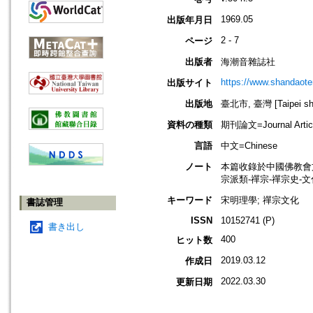
1969.05
出版年月日
2 - 7
ページ
出版者
海潮音雜誌社
https://www.shandaote
出版サイト
出版地
臺北市, 臺灣 [Taipei shi
資料の種類
期刊論文=Journal Artic
言語
中文=Chinese
ノート
本篇收錄於中國佛教會
宗派類-禪宗-禪宗史-
キーワード
宋明理學; 禪宗文化
書誌管理
ISSN
10152741 (P)
書き出し
400
ヒット数
2019.03.12
作成日
2022.03.30
更新日期