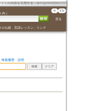
サイトの内容を引用する
．
ホームページへ
中
EN
ト内
｜
戻る
タル仏経
言語レッスン
リンク
．
．
．
検索履歴
．
説明