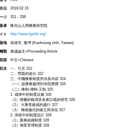
2019.02.15
月日
321 - 338
ージ
版者
佛光山人間佛教研究院
http://www.fgsihb.org/
イト
版地
高雄市, 臺灣 [Kaohsiung shih, Taiwan]
種類
會議論文=Proceeding Article
言語
中文=Chinese
目次
一、引言 322
二、問題的提出 322
三、中國佛教制度所涉及內容 324
（一）從佛教義理到寺院實體 325
（二）佛制‧僧制‧王制 325
1. 戒律中的制度設施 326
（1）律藏的梳理及各家註疏的研究 326
（2） 大乘菩薩戒的盛行 327
（3） 傳戒儀式的確立與演化 327
2. 清規中的制度設計 328
（1）叢林組織制度 328
（2）僧眾管理制度 328