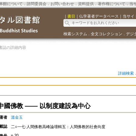
本館について
．
諮問委員会
．
お問い合わせ
．
資料提供
．
著作権について
．
当
｜
書目
｜
仏学著者データベース
｜
当サイ
検索システム
全文コレクション
デジ
．
．
書誌の詳細内容
詳細検索
中國佛教 —— 以制度建設為中心
著者
溫金玉
載誌
二○一七‧人間佛教高峰論壇輯五：人間佛教的社會向度
n.20
巻号