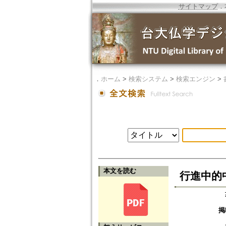
サイトマップ
．
．
ホーム
>
検索システム
>
検索エンジン
>
本文を読む
行進中的
掲