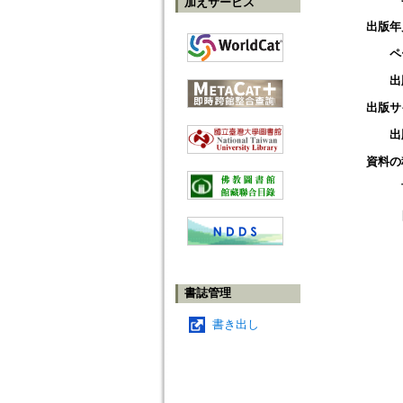
加えサービス
出版年
ペ
出
出版サ
出
資料の
書誌管理
書き出し