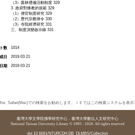
（3）叢林禮儀活動制度 329
3. 政府對佛教的規範 329
（1）僧官制度研究 329
（2）歷代宗教律令 330
（3）寺院經濟研究 331
三、制度演變啟示錄 331
1014
ト数
2019.03.21
成日
2019.03.21
日期
 Firefox, Safari(Mac)での検索をお勧めします。ＩＥではこの検索システムを
臺灣大學
文學院佛學研究中心
．
臺灣大學數位人文研究中心
National Taiwan University Library © 1995 - 2026. All rights reserved
doi:10.6681/NTURCDH.DB_DLMBS/Collection