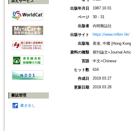
加えサービス
1987.10.01
出版年月日
30 - 31
ページ
出版者
內明雜誌社
https://www.mfbm.hk/
出版サイト
出版地
香港, 中國 [Hong Kong,
資料の種類
期刊論文=Journal Artic
言語
中文=Chinese
616
ヒット数
2019.03.27
作成日
2019.03.28
更新日期
書誌管理
書き出し