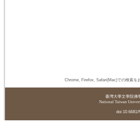
Chrome, Firefox, Safari(
臺灣大學
文學院佛
National Taiwan Universi
doi:10.6681