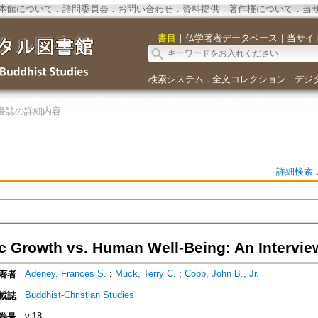
本館について
．
諮問委員会
．
お問い合わせ
．
資料提供
．
著作権について
．
当
｜
書目
｜
仏学著者データベース
｜
当サイ
検索システム
全文コレクション
デジ
．
．
書誌の詳細内容
詳細検索
 Growth vs. Human Well-Being: An Intervie
Adeney, Frances S.
;
Muck, Terry C.
;
Cobb, John B., Jr.
著者
Buddhist-Christian Studies
載誌
v.18
巻号